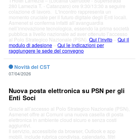
THotel Lamezia – (Località Garrubbe - Superstrada
280 Lamezia T. - Catanzaro) ore 9:30/13:30 a seguire
colazione di lavoro. L'incontro rappresenta un
momento cruciale per il futuro digitale degli Enti locali.
Asmenet si conferma infatti all’avanguardia
nell’innovazione tecnologica, essendo la prima società
pubblica a livello nazionale ad aver ottenuto l’accesso
al Polo Strategico Nazionale (PSN).
Qui l’invito
–
Qui il
modulo di adesione
–
Qui le indicazioni per
raggiungere le sede del convegno
Novità del CST
07/04/2026
Nuova posta elettronica su PSN per gli
Enti Soci
Grazie all’accesso al Polo Strategico Nazionale (PSN),
Asmenet offre ai Comuni una nuova casella di posta
elettronica in ambiente cloud sicuro e senza costi
aggiuntivi.
Il servizio, accessibile da browser, Outlook e app
mobili, include rubrica condivisa, calendario, filtri