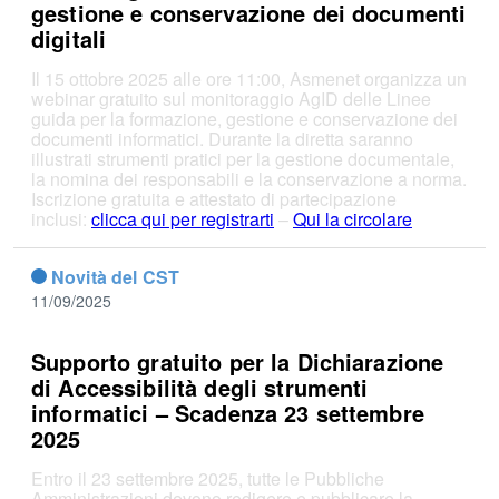
gestione e conservazione dei documenti
digitali
Il 15 ottobre 2025 alle ore 11:00, Asmenet organizza un
webinar gratuito sul monitoraggio AgID delle Linee
guida per la formazione, gestione e conservazione dei
documenti informatici. Durante la diretta saranno
illustrati strumenti pratici per la gestione documentale,
la nomina dei responsabili e la conservazione a norma.
Iscrizione gratuita e attestato di partecipazione
inclusi:
clicca qui per registrarti
–
Qui la circolare
Novità del CST
11/09/2025
Supporto gratuito per la Dichiarazione
di Accessibilità degli strumenti
informatici – Scadenza 23 settembre
2025
Entro il 23 settembre 2025, tutte le Pubbliche
Amministrazioni devono redigere e pubblicare la