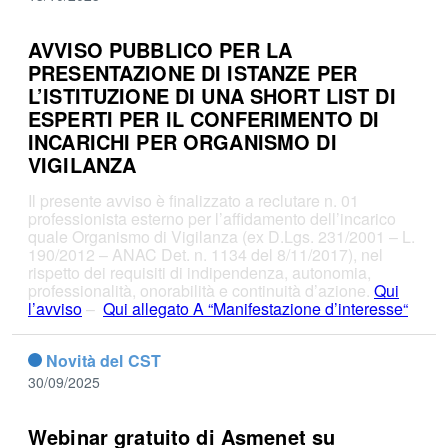
AVVISO PUBBLICO PER LA
PRESENTAZIONE DI ISTANZE PER
L’ISTITUZIONE DI UNA SHORT LIST DI
ESPERTI PER IL CONFERIMENTO DI
INCARICHI PER ORGANISMO DI
VIGILANZA
Il presente avviso è finalizzato a reclutare n. 01
professionista esterno per l’affidamento dell’incarico
quale Organismo di Vigilanza (ex D.Lgs. 231/2001 – L.
190/2012 – ANAC Det. n. 1134 del 8/11/2017), nel
rispetto dei requisiti di indipendenza, autonomia,
professionalità, onorabilità e continuità d’azione.
Qui
l’avviso
–
Qui allegato A “Manifestazione d’interesse“
Novità del CST
30/09/2025
Webinar gratuito di Asmenet su