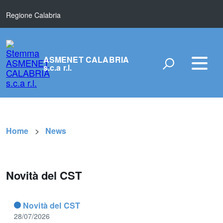
Regione Calabria
ASMENET CALABRIA
s.c.a r.l.
Home
News
Novità del CST
Novità del CST
28/07/2026