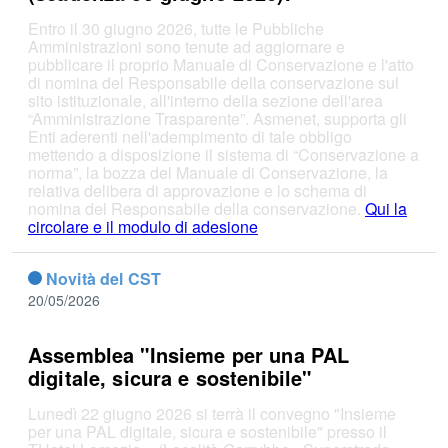
Entro il 30 giugno 2026, tutte le Pubbliche
Amministrazioni sono tenute ad aggiornare e
pubblicare il proprio Manuale di Conservazione e l'atto
di nomina del Responsabile della conservazione sul
sito istituzionale, all'interno della sezione dell'area
“Amministrazione Trasparente”. Asmenet, supporta gli
Enti aderenti nell'adempimento di tale obbligo
mettendo a disposizione il sistema di “Conservazione a
norma”, la bozza del Manuale di Conservazione, la
relativa delibera di approvazione e lo schema di
nomina del Responsabile della conservazione.
Qui la
circolare e il modulo di adesione
Novità del CST
20/05/2026
Assemblea "Insieme per una PAL
digitale, sicura e sostenibile"
Lunedì 22 giugno 2026 si terrà il convegno "Insieme
per una PAL digitale, sicura e sostenibile" presso il