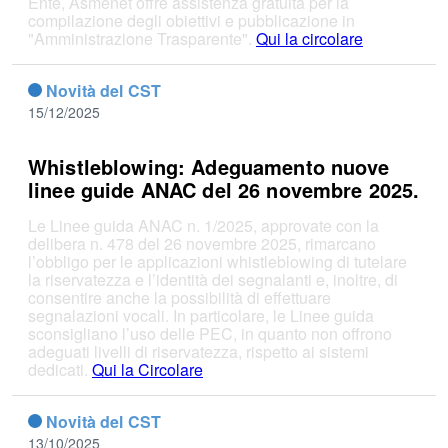
Ente, Asmenet offre assistenza gratuita per la
compilazione degli obiettivi e pubblicazione in
"Amministrazione Trasparente".
Qui la circolare
Novità del CST
15/12/2025
Whistleblowing: Adeguamento nuove
linee guide ANAC del 26 novembre 2025.
Le Linee guida ANAC n. 1/2025, approvate con la
delibera n. 478 del 26 novembre 2025, rimarcano
l’obbligo per le applicazioni whistleblowing di tutelare
la riservatezza e l’identità dei segnalanti e, inoltre, di
consentire anche la possibilità di effettuare
segnalazioni vocali. In particolare, le Linee guida
sconsigliano l’uso delle PEC, in quanto non offrono
adeguati livelli di riservatezza, rispetto ai sistemi
dedicati.
Qui la Circolare
Novità del CST
13/10/2025