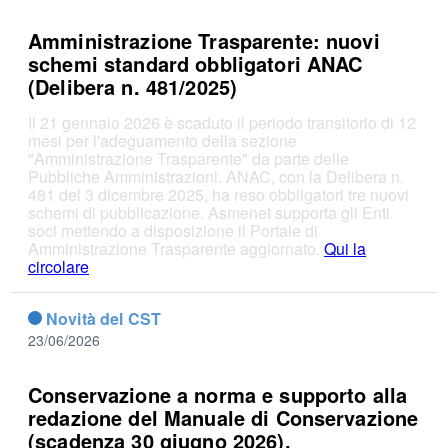
Amministrazione Trasparente: nuovi
schemi standard obbligatori ANAC
(Delibera n. 481/2025)
Il 21 gennaio 2026 è scaduto il periodo transitorio di 12
mesi per l'adeguamento della sezione
"Amministrazione Trasparente" da parte delle
Pubbliche Amministrazioni. ANAC, con la Delibera n.
481 del 3 dicembre 2025, ha reso obbligatori tre nuovi
schemi di pubblicazione. Asmenet supporta gli Enti
soci mettendo a disposizione il Portale di
Amministrazione Trasparente aggiornato.
Qui la
circolare
Novità del CST
23/06/2026
Conservazione a norma e supporto alla
redazione del Manuale di Conservazione
(scadenza 30 giugno 2026).