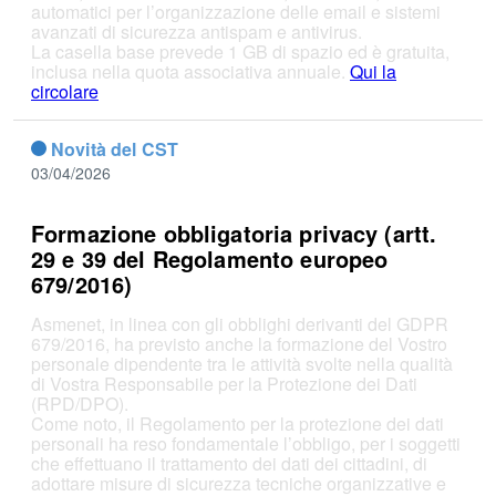
automatici per l’organizzazione delle email e sistemi
avanzati di sicurezza antispam e antivirus.
La casella base prevede 1 GB di spazio ed è gratuita,
inclusa nella quota associativa annuale.
Qui la
circolare
Novità del CST
03/04/2026
Formazione obbligatoria privacy (artt.
29 e 39 del Regolamento europeo
679/2016)
Asmenet, in linea con gli obblighi derivanti del GDPR
679/2016, ha previsto anche la formazione del Vostro
personale dipendente tra le attività svolte nella qualità
di Vostra Responsabile per la Protezione dei Dati
(RPD/DPO).
Come noto, il Regolamento per la protezione dei dati
personali ha reso fondamentale l’obbligo, per i soggetti
che effettuano il trattamento dei dati dei cittadini, di
adottare misure di sicurezza tecniche organizzative e