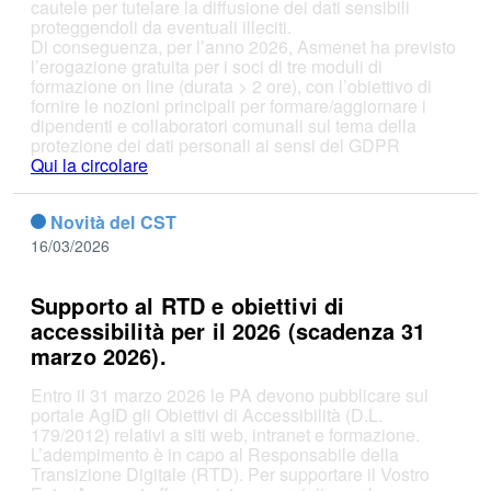
cautele per tutelare la diffusione dei dati sensibili
proteggendoli da eventuali illeciti.
Di conseguenza, per l’anno 2026, Asmenet ha previsto
l’erogazione gratuita per i soci di tre moduli di
formazione on line (durata > 2 ore), con l’obiettivo di
fornire le nozioni principali per formare/aggiornare i
dipendenti e collaboratori comunali sul tema della
protezione dei dati personali ai sensi del GDPR
Qui la circolare
Novità del CST
16/03/2026
Supporto al RTD e obiettivi di
accessibilità per il 2026 (scadenza 31
marzo 2026).
Entro il 31 marzo 2026 le PA devono pubblicare sul
portale AgID gli Obiettivi di Accessibilità (D.L.
179/2012) relativi a siti web, intranet e formazione.
L’adempimento è in capo al Responsabile della
Transizione Digitale (RTD). Per supportare il Vostro