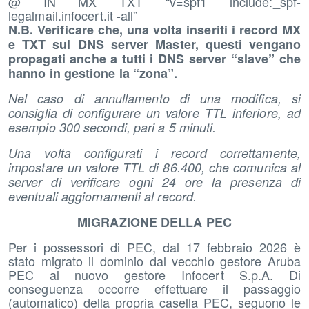
@ IN MX TXT “v=spf1 include:_spf-
legalmail.infocert.it -all”
N.B. Verificare che, una volta inseriti i record MX
e TXT sul DNS server Master, questi vengano
propagati anche a tutti i DNS server “slave” che
hanno in gestione la “zona”.
Nel caso di annullamento di una modifica, si
consiglia di configurare un valore TTL inferiore, ad
esempio 300 secondi, pari a 5 minuti.
Una volta configurati i record correttamente,
impostare un valore TTL di 86.400, che comunica al
server di verificare ogni 24 ore la presenza di
eventuali aggiornamenti al record.
MIGRAZIONE DELLA PEC
Per i possessori di PEC, dal 17 febbraio 2026 è
stato migrato il dominio dal vecchio gestore Aruba
PEC al nuovo gestore Infocert S.p.A. Di
conseguenza occorre effettuare il passaggio
(automatico) della propria casella PEC, seguono le