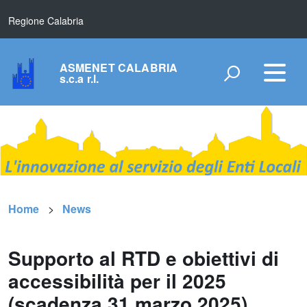
Regione Calabria
ASMENET CALABRIA
s.c.a r.l.
Home
News
Supporto al RTD e obiettivi di
accessibilità per il 2025
(scadenza 31 marzo 2025).