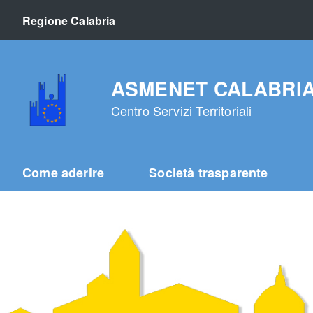
Regione Calabria
ASMENET CALABRIA s.
Centro Servizi Territoriali
Come aderire
Società trasparente