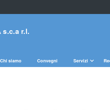
c.a r.l.
Chi siamo
Convegni
Servizi
Re