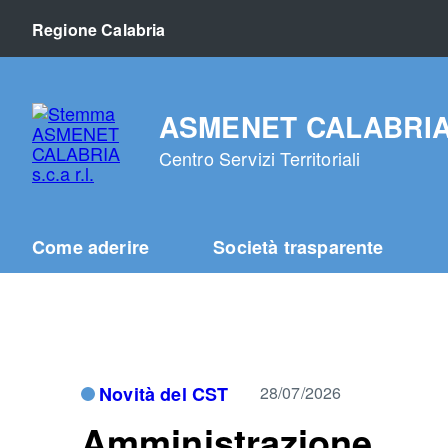
Regione Calabria
ASMENET CALABRIA s.
Centro Servizi Territoriali
Come aderire
Società trasparente
Novità del CST
28/07/2026
Amministrazione