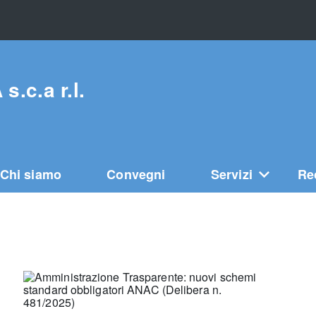
c.a r.l.
Chi siamo
Convegni
Servizi
Re