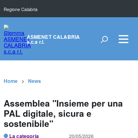
Regione Calabria
ASMENET CALABRIA
s.c.a r.l.
Home
News
Assemblea "Insieme per una
PAL digitale, sicura e
sostenibile"
La categoria
20/05/2026