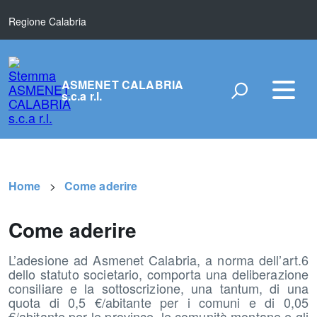
Regione Calabria
ASMENET CALABRIA
s.c.a r.l.
Home
Come aderire
Come aderire
L’adesione ad Asmenet Calabria, a norma dell’art.6
dello statuto societario, comporta una deliberazione
consiliare e la sottoscrizione, una tantum, di una
quota di 0,5 €/abitante per i comuni e di 0,05
€/abitante per le province, le comunità montane e gli