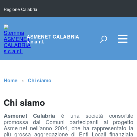
Regione Calabria
ASMENET CALABRIA
s.c.a r.l.
Home
Chi siamo
Chi siamo
è una società consortile
Asmenet Calabria
promossa dai Comuni partecipanti al progetto
Asme.net nell’anno 2004, che ha rappresentato la
più grossa aggregazione di Enti Locali finanziata