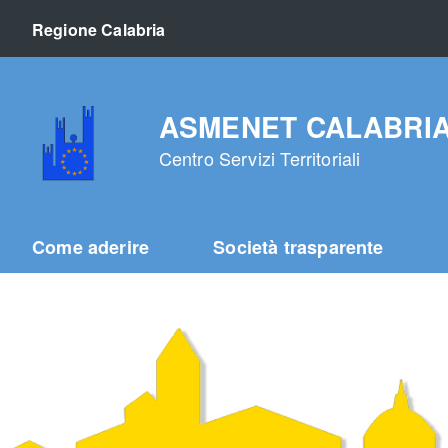
Regione Calabria
ASMENET CALABRIA s.
Centro Servizi Territoriali
Come aderire
Società trasparente