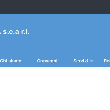
c.a r.l.
Chi siamo
Convegni
Servizi
Re