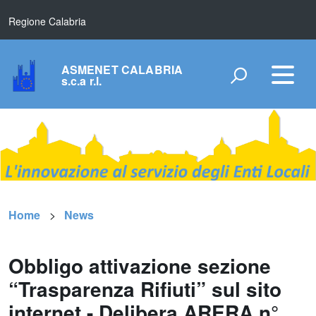
Regione Calabria
ASMENET CALABRIA
s.c.a r.l.
Home
News
Obbligo attivazione sezione
“Trasparenza Rifiuti” sul sito
internet - Delibera ARERA n°