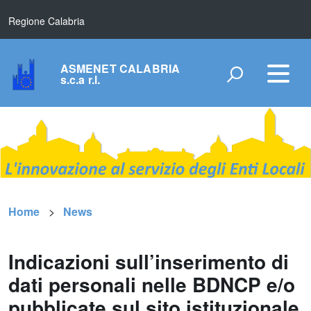
Regione Calabria
ASMENET CALABRIA
s.c.a r.l.
Home
News
Indicazioni sull’inserimento di
dati personali nelle BDNCP e/o
pubblicate sul sito istituzionale