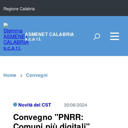
Regione Calabria
ASMENET CALABRIA
s.c.a r.l.
Home
Convegni
Novità del CST
30/06/2024
Convegno "PNRR:
Comuni più digitali"