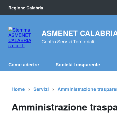
Regione Calabria
ASMENET CALABRIA s.
Centro Servizi Territoriali
Come aderire
Società trasparente
Home
Servizi
Amministrazione traspare
Amministrazione trasp