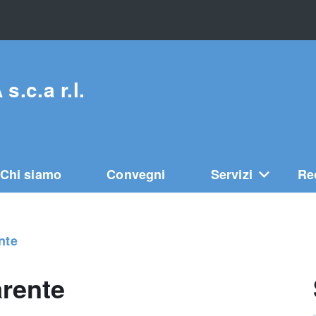
c.a r.l.
Chi siamo
Convegni
Servizi
Re
nte
arente