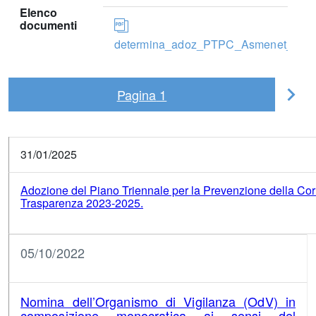
Elenco
documenti
determina_adoz_PTPC_Asmenet_Calab
Pagina
1
Pag
suc
31/01/2025
Adozione del Piano Triennale per la Prevenzione della Cor
Trasparenza 2023-2025.
05/10/2022
Nomina dell’Organismo di Vigilanza (OdV) in
composizione monocratica ai sensi del