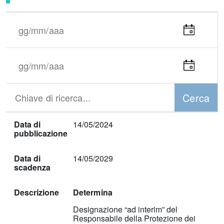
Data
inizio
Seleziona
periodo
la
(gg/mm/aaaa)
data
Data
fine
Seleziona
periodo
la
(gg/mm/aaaa)
data
Cerca
Chiave
di
ricerca...
Elenco
Data di
14/05/2024
downloads
pubblicazione
Data di
14/05/2029
scadenza
Descrizione
Determina
Designazione “ad interim” del
Responsabile della Protezione dei