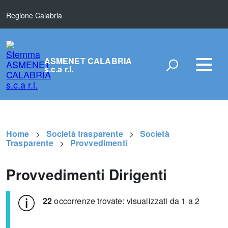
Regione Calabria
ASMENET CALABRIA
s.c.a r.l.
Home
Società trasparente
Società
Trasparente
Provvedimenti
Provvedimenti Dirigenti
22
occorrenze trovate: visualizzati da 1 a 2