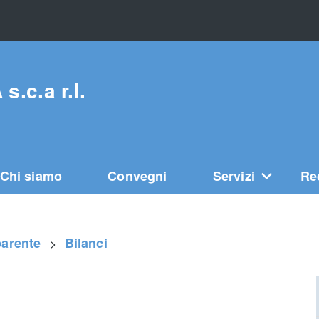
c.a r.l.
Chi siamo
Convegni
Servizi
Re
parente
Bilanci