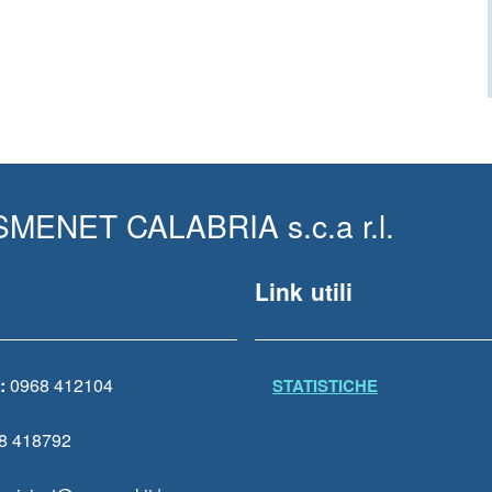
MENET CALABRIA s.c.a r.l.
Link utili
:
0968 412104
STATISTICHE
8 418792