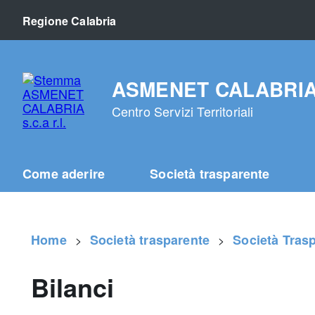
Regione Calabria
ASMENET CALABRIA s.
Centro Servizi Territoriali
Come aderire
Società trasparente
Home
Società trasparente
Società Tras
Bilanci