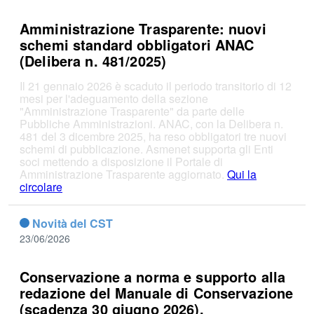
Amministrazione Trasparente: nuovi
schemi standard obbligatori ANAC
(Delibera n. 481/2025)
Il 21 gennaio 2026 è scaduto il periodo transitorio di 12
mesi per l'adeguamento della sezione
"Amministrazione Trasparente" da parte delle
Pubbliche Amministrazioni. ANAC, con la Delibera n.
481 del 3 dicembre 2025, ha reso obbligatori tre nuovi
schemi di pubblicazione. Asmenet supporta gli Enti
soci mettendo a disposizione il Portale di
Amministrazione Trasparente aggiornato.
Qui la
circolare
Novità del CST
23/06/2026
Conservazione a norma e supporto alla
redazione del Manuale di Conservazione
(scadenza 30 giugno 2026).