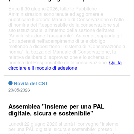
Entro il 30 giugno 2026, tutte le Pubbliche
Amministrazioni sono tenute ad aggiornare e
pubblicare il proprio Manuale di Conservazione e l'atto
di nomina del Responsabile della conservazione sul
sito istituzionale, all'interno della sezione dell'area
“Amministrazione Trasparente”. Asmenet, supporta gli
Enti aderenti nell'adempimento di tale obbligo
mettendo a disposizione il sistema di “Conservazione a
norma”, la bozza del Manuale di Conservazione, la
relativa delibera di approvazione e lo schema di
nomina del Responsabile della conservazione.
Qui la
circolare e il modulo di adesione
Novità del CST
20/05/2026
Assemblea "Insieme per una PAL
digitale, sicura e sostenibile"
Lunedì 22 giugno 2026 si terrà il convegno "Insieme
per una PAL digitale, sicura e sostenibile" presso il