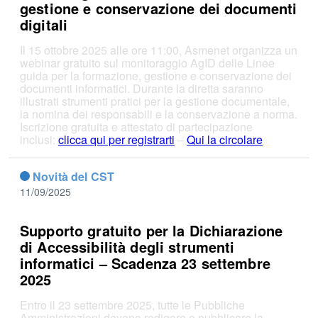
gestione e conservazione dei documenti
digitali
Il 15 ottobre 2025 alle ore 11:00, Asmenet organizza un
webinar gratuito sul monitoraggio AgID delle Linee
guida per la formazione, gestione e conservazione dei
documenti informatici. Durante la diretta saranno
illustrati strumenti pratici per la gestione documentale,
la nomina dei responsabili e la conservazione a norma.
Iscrizione gratuita e attestato di partecipazione
inclusi:
clicca qui per registrarti
–
Qui la circolare
Novità del CST
11/09/2025
Supporto gratuito per la Dichiarazione
di Accessibilità degli strumenti
informatici – Scadenza 23 settembre
2025
Entro il 23 settembre 2025, tutte le Pubbliche
Amministrazioni devono redigere e pubblicare la