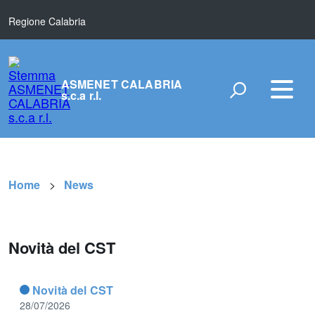
Regione Calabria
ASMENET CALABRIA
s.c.a r.l.
Home
News
Novità del CST
Novità del CST
28/07/2026