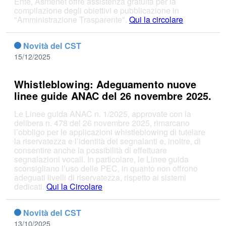
Ente, Asmenet offre assistenza gratuita per la
compilazione degli obiettivi e pubblicazione in
"Amministrazione Trasparente".
Qui la circolare
Novità del CST
15/12/2025
Whistleblowing: Adeguamento nuove
linee guide ANAC del 26 novembre 2025.
Le Linee guida ANAC n. 1/2025, approvate con la
delibera n. 478 del 26 novembre 2025, rimarcano
l’obbligo per le applicazioni whistleblowing di tutelare
la riservatezza e l’identità dei segnalanti e, inoltre, di
consentire anche la possibilità di effettuare
segnalazioni vocali. In particolare, le Linee guida
sconsigliano l’uso delle PEC, in quanto non offrono
adeguati livelli di riservatezza, rispetto ai sistemi
dedicati.
Qui la Circolare
Novità del CST
13/10/2025