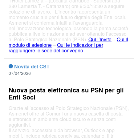
THotel Lamezia – (Località Garrubbe - Superstrada
280 Lamezia T. - Catanzaro) ore 9:30/13:30 a seguire
colazione di lavoro. L'incontro rappresenta un
momento cruciale per il futuro digitale degli Enti locali.
Asmenet si conferma infatti all’avanguardia
nell’innovazione tecnologica, essendo la prima società
pubblica a livello nazionale ad aver ottenuto l’accesso
al Polo Strategico Nazionale (PSN).
Qui l’invito
–
Qui il
modulo di adesione
–
Qui le indicazioni per
raggiungere le sede del convegno
Novità del CST
07/04/2026
Nuova posta elettronica su PSN per gli
Enti Soci
Grazie all’accesso al Polo Strategico Nazionale (PSN),
Asmenet offre ai Comuni una nuova casella di posta
elettronica in ambiente cloud sicuro e senza costi
aggiuntivi.
Il servizio, accessibile da browser, Outlook e app
mobili, include rubrica condivisa, calendario, filtri