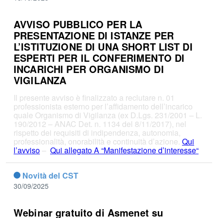
AVVISO PUBBLICO PER LA
PRESENTAZIONE DI ISTANZE PER
L’ISTITUZIONE DI UNA SHORT LIST DI
ESPERTI PER IL CONFERIMENTO DI
INCARICHI PER ORGANISMO DI
VIGILANZA
Il presente avviso è finalizzato a reclutare n. 01
professionista esterno per l’affidamento dell’incarico
quale Organismo di Vigilanza (ex D.Lgs. 231/2001 – L.
190/2012 – ANAC Det. n. 1134 del 8/11/2017), nel
rispetto dei requisiti di indipendenza, autonomia,
professionalità, onorabilità e continuità d’azione.
Qui
l’avviso
–
Qui allegato A “Manifestazione d’interesse“
Novità del CST
30/09/2025
Webinar gratuito di Asmenet su