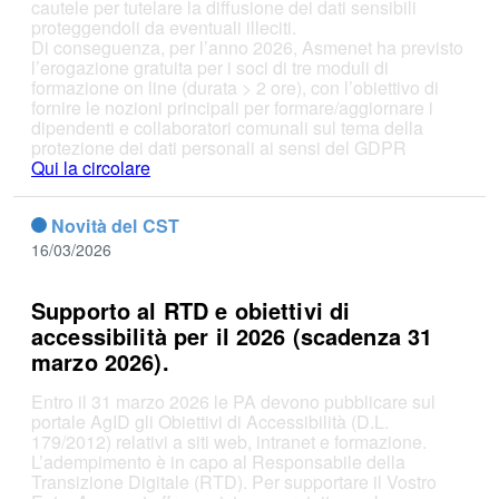
cautele per tutelare la diffusione dei dati sensibili
proteggendoli da eventuali illeciti.
Di conseguenza, per l’anno 2026, Asmenet ha previsto
l’erogazione gratuita per i soci di tre moduli di
formazione on line (durata > 2 ore), con l’obiettivo di
fornire le nozioni principali per formare/aggiornare i
dipendenti e collaboratori comunali sul tema della
protezione dei dati personali ai sensi del GDPR
Qui la circolare
Novità del CST
16/03/2026
Supporto al RTD e obiettivi di
accessibilità per il 2026 (scadenza 31
marzo 2026).
Entro il 31 marzo 2026 le PA devono pubblicare sul
portale AgID gli Obiettivi di Accessibilità (D.L.
179/2012) relativi a siti web, intranet e formazione.
L’adempimento è in capo al Responsabile della
Transizione Digitale (RTD). Per supportare il Vostro