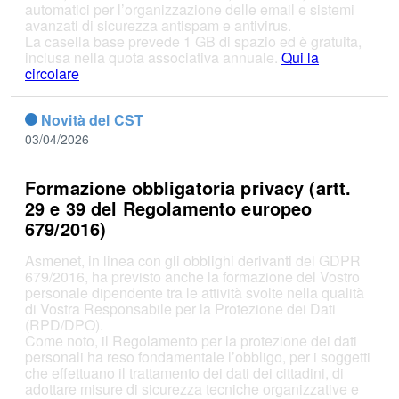
automatici per l’organizzazione delle email e sistemi
avanzati di sicurezza antispam e antivirus.
La casella base prevede 1 GB di spazio ed è gratuita,
inclusa nella quota associativa annuale.
Qui la
circolare
Novità del CST
03/04/2026
Formazione obbligatoria privacy (artt.
29 e 39 del Regolamento europeo
679/2016)
Asmenet, in linea con gli obblighi derivanti del GDPR
679/2016, ha previsto anche la formazione del Vostro
personale dipendente tra le attività svolte nella qualità
di Vostra Responsabile per la Protezione dei Dati
(RPD/DPO).
Come noto, il Regolamento per la protezione dei dati
personali ha reso fondamentale l’obbligo, per i soggetti
che effettuano il trattamento dei dati dei cittadini, di
adottare misure di sicurezza tecniche organizzative e