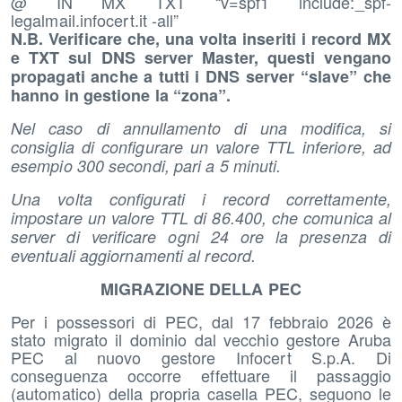
@ IN MX TXT “v=spf1 include:_spf-
legalmail.infocert.it -all”
N.B. Verificare che, una volta inseriti i record MX
e TXT sul DNS server Master, questi vengano
propagati anche a tutti i DNS server “slave” che
hanno in gestione la “zona”.
Nel caso di annullamento di una modifica, si
consiglia di configurare un valore TTL inferiore, ad
esempio 300 secondi, pari a 5 minuti.
Una volta configurati i record correttamente,
impostare un valore TTL di 86.400, che comunica al
server di verificare ogni 24 ore la presenza di
eventuali aggiornamenti al record.
MIGRAZIONE DELLA PEC
Per i possessori di PEC, dal 17 febbraio 2026 è
stato migrato il dominio dal vecchio gestore Aruba
PEC al nuovo gestore Infocert S.p.A. Di
conseguenza occorre effettuare il passaggio
(automatico) della propria casella PEC, seguono le