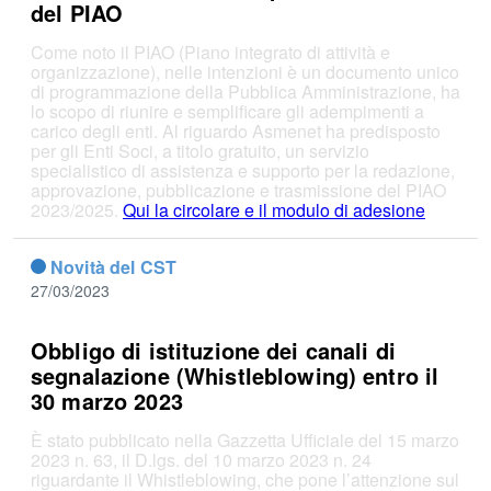
del PIAO
Come noto il PIAO (Piano integrato di attività e
organizzazione), nelle intenzioni è un documento unico
di programmazione della Pubblica Amministrazione, ha
lo scopo di riunire e semplificare gli adempimenti a
carico degli enti. Al riguardo Asmenet ha predisposto
per gli Enti Soci, a titolo gratuito, un servizio
specialistico di assistenza e supporto per la redazione,
approvazione, pubblicazione e trasmissione del PIAO
2023/2025.
Qui la circolare e il modulo di adesione
Novità del CST
27/03/2023
Obbligo di istituzione dei canali di
segnalazione (Whistleblowing) entro il
30 marzo 2023
È stato pubblicato nella Gazzetta Ufficiale del 15 marzo
2023 n. 63, il D.lgs. del 10 marzo 2023 n. 24
riguardante il Whistleblowing, che pone l’attenzione sul