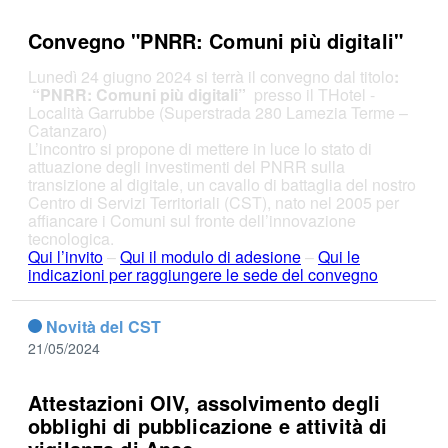
Convegno "PNRR: Comuni più digitali"
Lunedì 24 giugno 2024 si terrà il convegno dal titolo
:
“PNRR: Comuni più digitali”
presso il THotel -
Località Garrubbe (Superstrada 280 Lamezia Terme –
Catanzaro)
L’incontro si propone di mettere in luce lo stato di
attuazione degli investimenti del PNRR sulla
transizione al digitale, un cavallo di battaglia del nostro
Centro di Servizi Territoriali (CST), nato nel 2005 per
affiancare i Comuni sul fronte dell’innovazione
tecnologica.
Qui l’invito
–
Qui il modulo di adesione
–
Qui le
indicazioni per raggiungere le sede del convegno
Novità del CST
21/05/2024
Attestazioni OIV, assolvimento degli
obblighi di pubblicazione e attività di