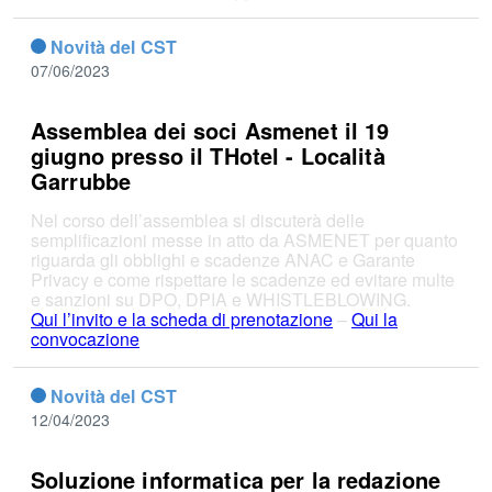
Novità del CST
07/06/2023
Assemblea dei soci Asmenet il 19
giugno presso il THotel - Località
Garrubbe
Nel corso dell’assemblea si discuterà delle
semplificazioni messe in atto da ASMENET per quanto
riguarda gli obblighi e scadenze ANAC e Garante
Privacy e come rispettare le scadenze ed evitare multe
e sanzioni su DPO, DPIA e WHISTLEBLOWING.
Qui l’invito e la scheda di prenotazione
–
Qui la
convocazione
Novità del CST
12/04/2023
Soluzione informatica per la redazione