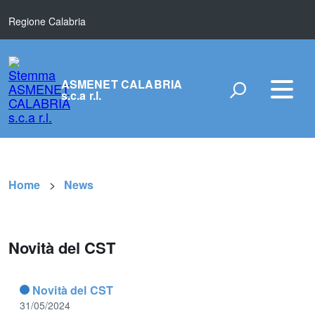
Regione Calabria
ASMENET CALABRIA
s.c.a r.l.
Home
News
Novità del CST
Novità del CST
31/05/2024