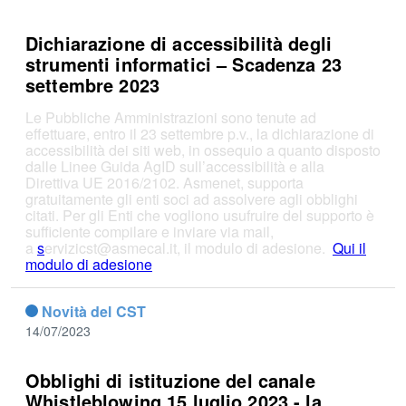
Dichiarazione di accessibilità degli
strumenti informatici – Scadenza 23
settembre 2023
Le Pubbliche Amministrazioni sono tenute ad
effettuare, entro il 23 settembre p.v., la dichiarazione di
accessibilità dei siti web, in ossequio a quanto disposto
dalle Linee Guida AgID sull’accessibilità e alla
Direttiva UE 2016/2102. Asmenet, supporta
gratuitamente gli enti soci ad assolvere agli obblighi
citati. Per gli Enti che vogliono usufruire del supporto è
sufficiente compilare e inviare via mail,
a
s
ervizicst@asmecal.it, il modulo di adesione.
Qui il
modulo di adesione
Novità del CST
14/07/2023
Obblighi di istituzione del canale
Whistleblowing 15 luglio 2023 - la