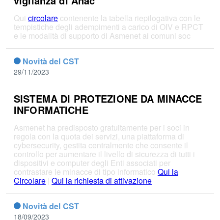
vigilanza di Anac
Qui
circolare
contenente la tabella riepilogativa con le
tempistiche degli adempimenti a carico di OIV e RPCT
e le modalità di supporto di Asmenet ai comuni soc
Novità del CST
29/11/2023
SISTEMA DI PROTEZIONE DA MINACCE
INFORMATICHE
Asmenet ha predisposto gratuitamente per i soci in
regola con la quota dei servizi, una piattaforma di
cybersecurity, gestita centralmente che consente il
controllo per aumentare il livello di sicurezza di tutti i
dispositivi e computer degli Enti associati per
contrastare le minacce di tipo informatico
Qui la
Circolare
|
Qui la richiesta di attivazione
Novità del CST
18/09/2023