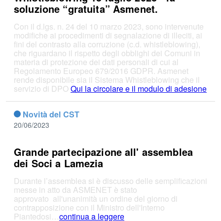
soluzione “gratuita” Asmenet.
Con il d.lgs. n. 24 del 10 marzo 2023, sono intervenute
modifiche ai procedimenti di segnalazione di illeciti, ai
fini del contrasto alla corruzione (c.d. whistleblowing),
che riguardano il rispetto degli obblighi dei Comuni in
materia di protezione dei dati personali di cui al
Regolamento Europeo 679/2016 GDPR. Asmenet
rende disponibile sia il Sistema Whistleblowing che il
servizio di DPO
Qui la circolare e il modulo di adesione
Novità del CST
20/06/2023
Grande partecipazione all' assemblea
dei Soci a Lamezia
Durante l’assemblea si è discusso delle semplificazioni
messe in atto da ASMENET è stato
approvato all'unanimità un ordine del giorno di
contrapposizione con il Ministro dell'Interno
Piantedosi…
continua a leggere