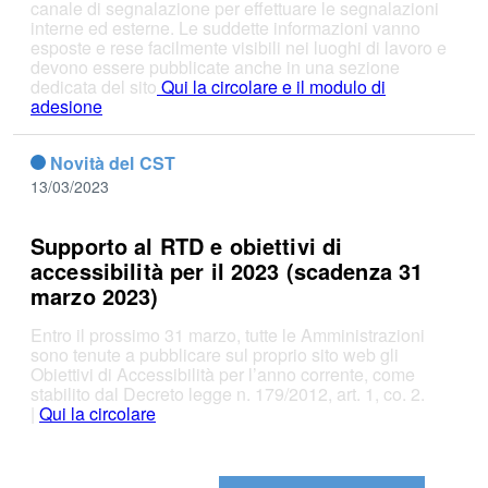
canale di segnalazione per effettuare le segnalazioni
interne ed esterne. Le suddette informazioni vanno
esposte e rese facilmente visibili nei luoghi di lavoro e
devono essere pubblicate anche in una sezione
dedicata del sito
Qui la circolare e il modulo di
adesione
Novità del CST
13/03/2023
Supporto al RTD e obiettivi di
accessibilità per il 2023 (scadenza 31
marzo 2023)
Entro il prossimo 31 marzo, tutte le Amministrazioni
sono tenute a pubblicare sul proprio sito web gli
Obiettivi di Accessibilità per l’anno corrente, come
stabilito dal Decreto legge n. 179/2012, art. 1, co. 2.
|
Qui la circolare