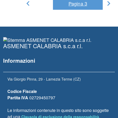
Pagina
3
Pag
Pagina
Precedente
suc
ASMENET CALABRIA s.c.a r.l.
Informazioni
Via Giorgio Pinna, 29 - Lamezia Terme (CZ)
Codice Fiscale
Partita IVA
02729450797
Le informazioni contenute in questo sito sono soggette
ad una
.
Clausola di esclusione della responsabilità