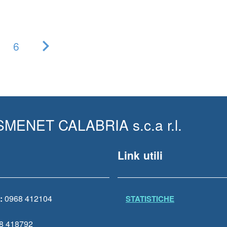
6
Pagina
successiva
MENET CALABRIA s.c.a r.l.
Link utili
:
0968 412104
STATISTICHE
8 418792