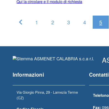
Qui la circolare e il modulo di richiesta
1
2
3
4
5
Pagina
Precedente
AS
Informazioni
Contatti
Via Giorgio Pinna, 29 - Lamezia Terme
Telefono
(CZ)
Fax:
096