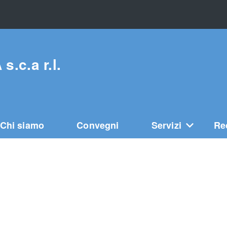
c.a r.l.
Chi siamo
Convegni
Servizi
Re