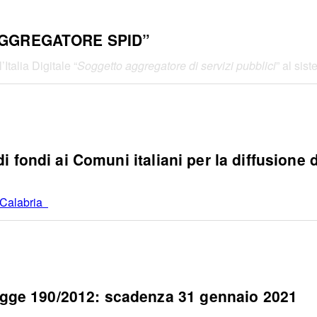
GGREGATORE SPID”
Italia Digitale “
Soggetto aggregatore di servizi pubblici
” al sist
fondi ai Comuni italiani per la diffusione de
t Calabria
ge 190/2012: scadenza 31 gennaio 2021