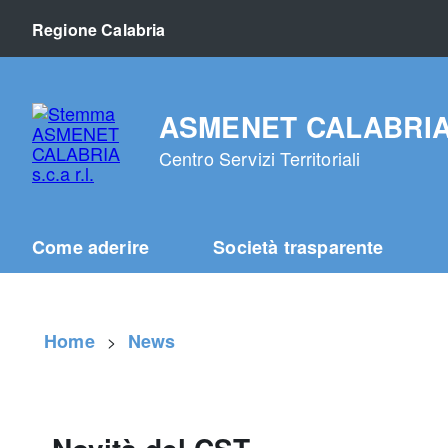
Regione Calabria
ASMENET CALABRIA s.
Centro Servizi Territoriali
Come aderire
Società trasparente
Home
News