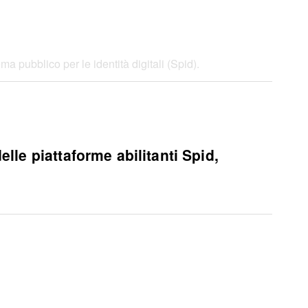
ema pubblico per le identità digitali (Spid).
lle piattaforme abilitanti Spid,